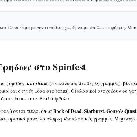
 και έλυσε θέμα με την κατάθεση χωρίς να με στείλει σε φόρμες. Μο
ρηδων στο Spinfest
κλασικοί
βίντε
τρεις ομάδες:
(3 κυλίνδροι, σταθερές γραμμές),
κά και σκηνές μέσα στο bonus). Οι κλασικοί στοχεύουν σε γρ
γύρους bonus και ειδικά σύμβολα.
Book of Dead
Starburst
Gonzo’s Quest
μφανίζονται τίτλοι όπως
,
,
διαφορετικά μοντέλα πληρωμών: κλασικές γραμμές, Megaways και