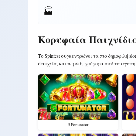
🏭
Κορυφαία Παιχνίδι
Το Spinfest συγκεντρώνει τα πιο δημοφιλή slo
στοιχεία, και περνάς γρήγορα από τα αγαπη
5 Fortunator