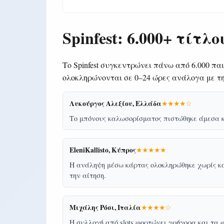
Spinfest: 6.000+ τίτ
Το Spinfest συγκεντρώνει πάνω από 6.000 παιχ
ολοκληρώνονται σε 0–24 ώρες ανάλογα με τ
Λυκούργος Αλεξίου, Ελλάδα
★★★★☆
Το μπόνους καλωσορίσματος πιστώθηκε άμεσα και
EleniKallisto, Κύπρος
★★★★★
Η ανάληψη μέσω κάρτας ολοκληρώθηκε χωρίς κα
την αίτηση.
Μιχάλης Ρόσι, Ιταλία
★★★★☆
Η συλλογή από slots φορτώνει γρήγορα και τα φ